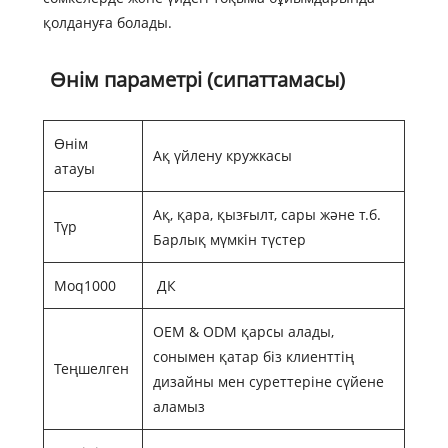
қолдануға болады.
Өнім параметрі (сипаттамасы)
Өнім
Ақ үйлену кружкасы
атауы
Ақ, қара, қызғылт, сары және т.б.
Түр
Барлық мүмкін түстер
Moq1000
ДК
OEM & ODM қарсы алады,
сонымен қатар біз клиенттің
Теңшелген
дизайны мен суреттеріне сүйене
аламыз