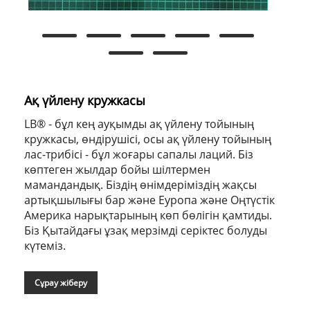
Ақ үйлену кружкасы
LB® - бұл кең ауқымды ақ үйлену тойының
кружкасы, өндірушісі, осы ақ үйлену тойының
лас-трибісі - бұл жоғары сапалы лаций. Біз
көптеген жылдар бойы шілтермен
мамандандық. Біздің өнімдеріміздің жақсы
артықшылығы бар және Еуропа және Оңтүстік
Америка нарықтарының көп бөлігін қамтиды.
Біз Қытайдағы ұзақ мерзімді серіктес болуды
күтеміз.
Сұрау жіберу