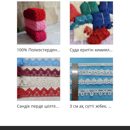
100% Полиэстерден жасалған суда еритін француз түстері бар кесте гипюр шілтері
Суда еритін химиялық полиэстерден жасалған шілтер
Сәндік перде шілтері суда еритін полиэфирлі шілтер
3 см ақ сүтті жібек, полиэфирлі суда еритін кесте шілтерлері