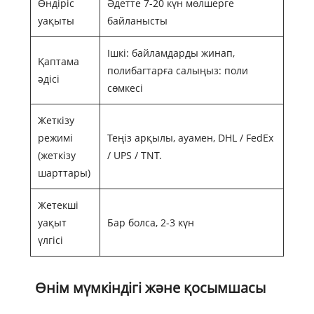
Өндіріс
Әдетте 7-20 күн мөлшерге
уақыты
байланысты
Ішкі: байламдарды жинап,
Қаптама
полибагтарға салыңыз: поли
әдісі
сөмкесі
Жеткізу
режимі
Теңіз арқылы, ауамен, DHL / FedEx
(жеткізу
/ UPS / TNT.
шарттары)
Жетекші
уақыт
Бар болса, 2-3 күн
үлгісі
Өнім мүмкіндігі және қосымшасы