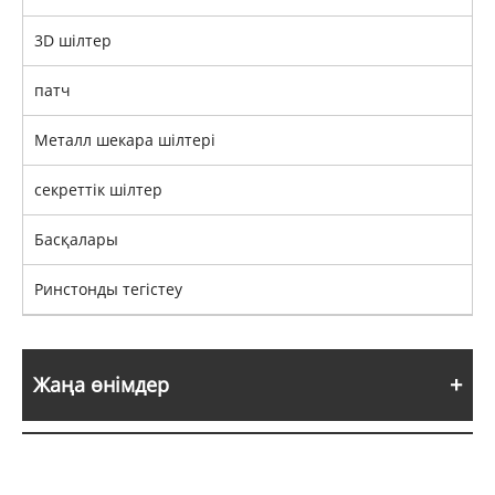
3D шілтер
патч
Металл шекара шілтері
секреттік шілтер
Басқалары
Ринстонды тегістеу
Жаңа өнімдер