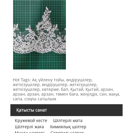
Hot Tags: Ақ үйлену тойы, өндірушілер,
жеткізушілер, өндірушілер, жеткізушілер,
жеткізушілер, көтерме, бап, Қытай, Қытай, арзан,
арзан, арзан, арзан, төмен баға, жеңілдік, сән, жаңа,
сапа, соңғы сатылым
Қатысты санат
Кружевой кесте
Шілтерлі мата
Шілтерлі жаға
Химиялық шілтер
Мақта шілтері
Серпімді шілтер