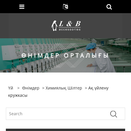
ӨНІМДЕР ОРТАЛЫҒЫ
Үй
>
Өнімдер
>
Химиялық Шілтер
> Ақ үйлену
кружкасы