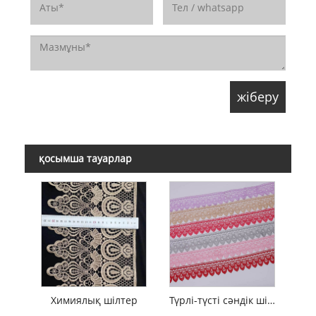
қосымша тауарлар
Химиялық шілтер
Түрлі-түсті сәндік шілтер