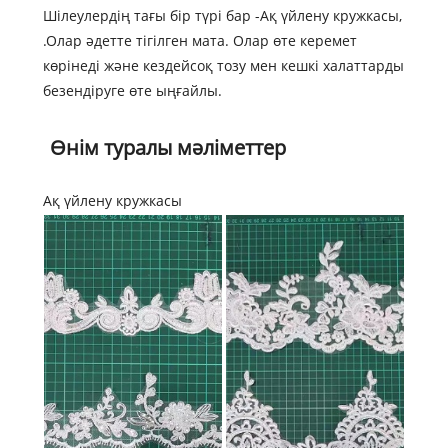
Шілеулердің тағы бір түрі бар -
Ақ үйлену кружкасы
,
.Олар әдетте тігілген мата. Олар өте керемет
көрінеді және кездейсоқ тозу мен кешкі халаттарды
безендіруге өте ыңғайлы.
Өнім туралы мәліметтер
Ақ үйлену кружкасы