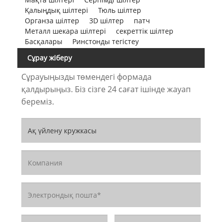
Қалыңдық шілтері
Тюль шілтер
Органза шілтер
3D шілтер
патч
Металл шекара шілтері
секреттік шілтер
Басқалары
Ринстонды тегістеу
Сұрау жіберу
Сұрауыңызды төмендегі формада
қалдырыңыз. Біз сізге 24 сағат ішінде жауап
береміз.