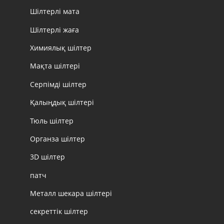
Шілтерлі мата
Шілтерлі жаға
Химиялық шілтер
Мақта шілтері
Серпімді шілтер
Қалыңдық шілтері
Тюль шілтер
Органза шілтер
3D шілтер
патч
Металл шекара шілтері
секреттік шілтер