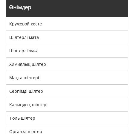
Өнімдер
Кружевой кесте
Шілтерлі мата
Шілтерлі жаға
Химиялық шілтер
Мақта шілтері
Серпімді шілтер
Қалыңдық шілтері
Тюль шілтер
Органза шілтер