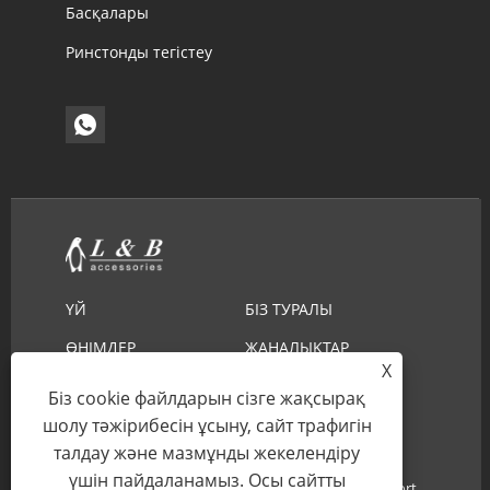
Басқалары
Ринстонды тегістеу
ҮЙ
БІЗ ТУРАЛЫ
ӨНІМДЕР
ЖАҢАЛЫҚТАР
X
ЖҮКТЕП АЛУ
СҰРАУ ЖІБЕРУ
Біз cookie файлдарын сізге жақсырақ
БІЗБЕН ХАБАРЛАСЫҢЫЗ
шолу тәжірибесін ұсыну, сайт трафигін
талдау және мазмұнды жекелендіру
үшін пайдаланамыз. Осы сайтты
Copyright © 2022 Ningbo Linbo L & B Import & Export