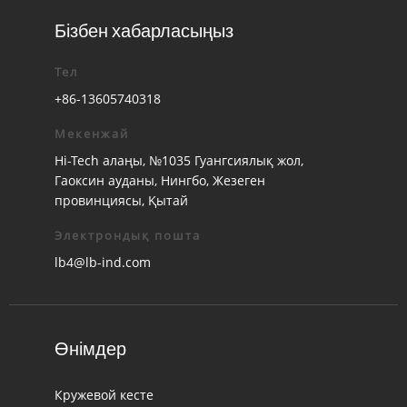
Бізбен хабарласыңыз
Тел
+86-13605740318
Мекенжай
Hi-Tech алаңы, №1035 Гуангсиялық жол,
Гаоксин ауданы, Нингбо, Жезеген
провинциясы, Қытай
Электрондық пошта
lb4@lb-ind.com
Өнімдер
Кружевой кесте