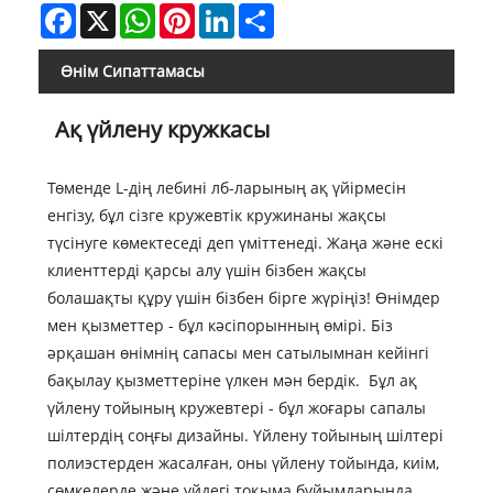
Facebook
X
WhatsApp
Pinterest
LinkedIn
Share
Өнім Сипаттамасы
Ақ үйлену кружкасы
Төменде L-дің лебині лб-ларының ақ үйірмесін
енгізу, бұл сізге кружевтік кружинаны жақсы
түсінуге көмектеседі деп үміттенеді. Жаңа және ескі
клиенттерді қарсы алу үшін бізбен жақсы
болашақты құру үшін бізбен бірге жүріңіз! Өнімдер
мен қызметтер - бұл кәсіпорынның өмірі. Біз
әрқашан өнімнің сапасы мен сатылымнан кейінгі
бақылау қызметтеріне үлкен мән бердік. Бұл ақ
үйлену тойының кружевтері - бұл жоғары сапалы
шілтердің соңғы дизайны. Үйлену тойының шілтері
полиэстерден жасалған, оны үйлену тойында, киім,
сөмкелерде және үйдегі тоқыма бұйымдарында