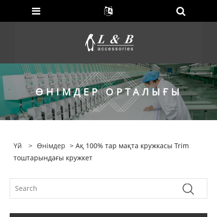
ӨНІМДЕР ОРТАЛЫҒЫ
Үй
>
Өнімдер
> Ақ 100% тар мақта кружкасы Trim
тоштарындағы кружкет