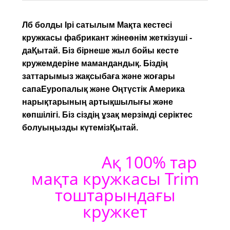
Лб
болды
Ірі сатылым
Мақта кестесі
кружкасы
фабрикант
жіне
өнім жеткізуші
-
да
Қытай
. Біз бірнеше жыл бойы кесте
кружемдеріне мамандандық. Біздің
заттарымыз жақсы
баға
және жоғары
сапа
Еуропалық және Оңтүстік Америка
нарықтарының артықшылығы және
көпшілігі. Біз сіздің ұзақ мерзімді серіктес
болуыңызды күтеміз
Қытай
.
Ақ 100% тар
мақта кружкасы Trim
тоштарындағы
кружкет