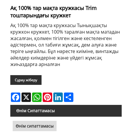
Ақ 100% тар мақта кружкасы Trim
тоштарындағы кружкет
Ақ 100% тар мақта кружкасы Тынықшақты
кружкон кружкет, 100% таралған мақта матадан
жасалған, қолмен тігілген және кестеленген
әдістермен, ол табиғи жұмсақ, дем алуға және
теріге ыңғайлы. Бұл нәресте киіміне, винтажды
әйелдер киімдеріне және үйдегі жұмсақ
жиһаздарға арналған
Сұрау жіберу
Facebook
X
WhatsApp
Pinterest
LinkedIn
Share
Өнім Сипаттамасы
Өнім сипаттамасы