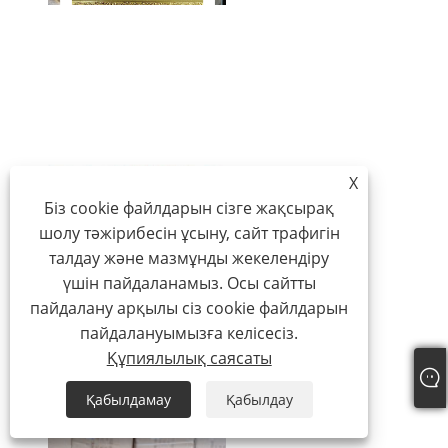
X
Біз cookie файлдарын сізге жақсырақ
шолу тәжірибесін ұсыну, сайт трафигін
талдау және мазмұнды жекелендіру
үшін пайдаланамыз. Осы сайтты
пайдалану арқылы сіз cookie файлдарын
пайдалануымызға келісесіз.
Құпиялылық саясаты
Қабылдамау
Қабылдау