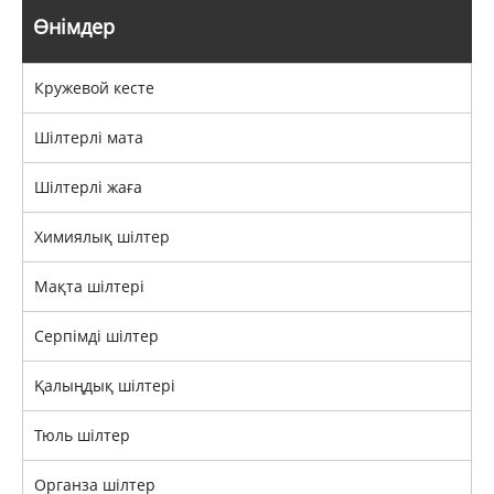
Өнімдер
Кружевой кесте
Шілтерлі мата
Шілтерлі жаға
Химиялық шілтер
Мақта шілтері
Серпімді шілтер
Қалыңдық шілтері
Тюль шілтер
Органза шілтер