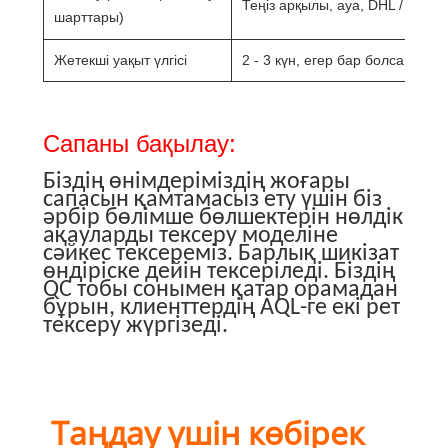
Теңіз арқылы, ауа, DHL / FedE
шарттары)
Жетекші уақыт үлгісі
2 - 3 күн, егер бар болса
Сапаны бақылау:
Біздің өнімдеріміздің жоғары
сапасын қамтамасыз ету үшін біз
әрбір бөлімше бөлшектерін нөлдік
ақауларды тексеру моделіне
сәйкес тексереміз. Барлық шикізат
өндіріске дейін тексеріледі. Біздің
QC тобы сонымен қатар орамадан
бұрын, клиенттердің AQL-ге екі рет
тексеру жүргізеді.
Таңдау үшін көбірек