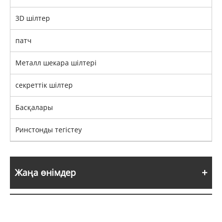
3D шілтер
патч
Металл шекара шілтері
секреттік шілтер
Басқалары
Ринстонды тегістеу
Жаңа өнімдер