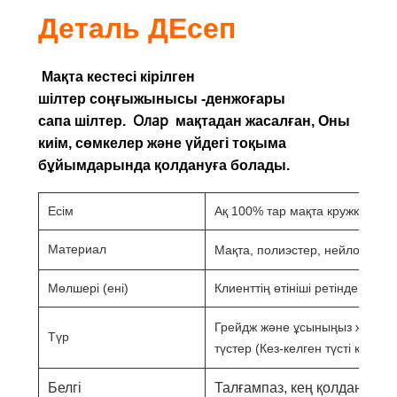
Деталь
Д
Есеп
Мақта кестесі кірілген
шілтер
соңғы
жынысы
-ден
жоғары
Олар
сапа
шілтер
.
мақтадан жасалған
,
Оны
киім, сөмкелер және үйдегі тоқыма
бұйымдарында қолдануға болады.
Есім
Ақ 100% тар мақта кружкасы T
Материал
Мақта, полиэстер, нейлон сүтін
Мөлшері (ені)
Клиенттің өтініші ретінде
Грейдж және ұсыныңыз және а
Түр
түстер
(Кез-келген түсті қажет
Белгі
Талғампаз, кең қолдану, аш