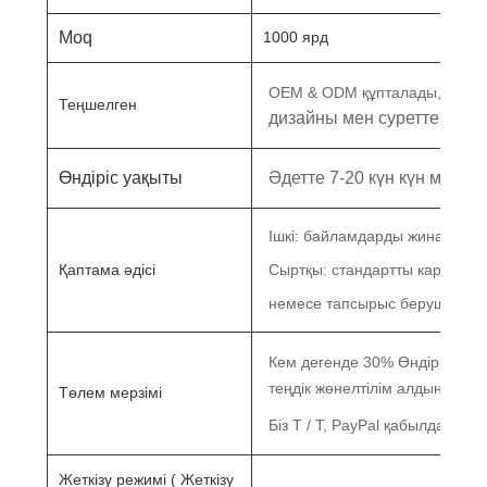
Moq
1000 ярд
Біз 
OEM & ODM құпталады,
Теңшелген
дизайны мен суреттеріне 
Өндіріс уақыты
Әдетте 7-
20
күн күн
мөлше
Ішкі: байламдарды жинап, по
Қаптама әдісі
Сыртқы: стандартты картон
немесе тапсырыс берушінің т
Кем дегенде 30%
Өндіріске д
теңдік
жөнелтілім алдында төл
Төлем мерзімі
Біз T / T, PayPal қабылдай ал
Жеткізу режимі (
Жеткізу