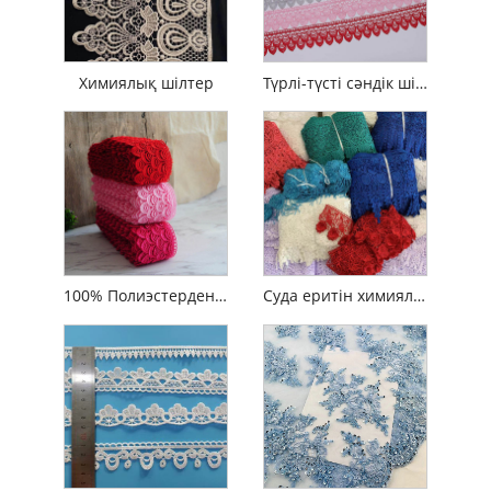
Химиялық шілтер
Түрлі-түсті сәндік шілтер
100% Полиэстерден жасалған суда еритін француз түстері бар кесте гипюр шілтері
Суда еритін химиялық полиэстерден жасалған шілтер