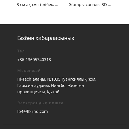
3 см ақ сүтті жібек, полиэфирлі суда еритін кесте шілтерлері
Жоғары сапалы 3D флоральды моншақталған тоқыма кестесі Матиналды матаны безендіру
Бізбен хабарласыңыз
Тел
+86-13605740318
Мекенжай
Hi-Tech алаңы, №1035 Гуангсиялық жол,
Гаоксин ауданы, Нингбо, Жезеген
провинциясы, Қытай
Электрондық пошта
lb4@lb-ind.com