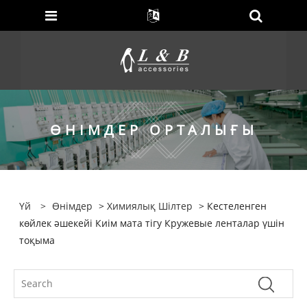
ӨНІМДЕР ОРТАЛЫҒЫ
Үй
>
Өнімдер
>
Химиялық Шілтер
> Кестеленген
көйлек әшекейі Киім мата тігу Кружевые ленталар үшін
тоқыма