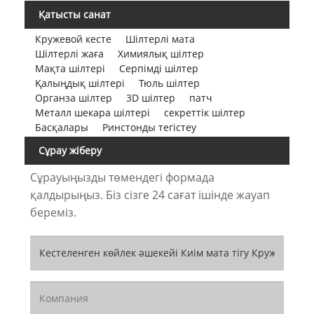
Қатысты санат
Кружевой кесте
Шілтерлі мата
Шілтерлі жаға
Химиялық шілтер
Мақта шілтері
Серпімді шілтер
Қалыңдық шілтері
Тюль шілтер
Органза шілтер
3D шілтер
патч
Металл шекара шілтері
секреттік шілтер
Басқалары
Ринстонды тегістеу
Сұрау жіберу
Сұрауыңызды төмендегі формада
қалдырыңыз. Біз сізге 24 сағат ішінде жауап
береміз.