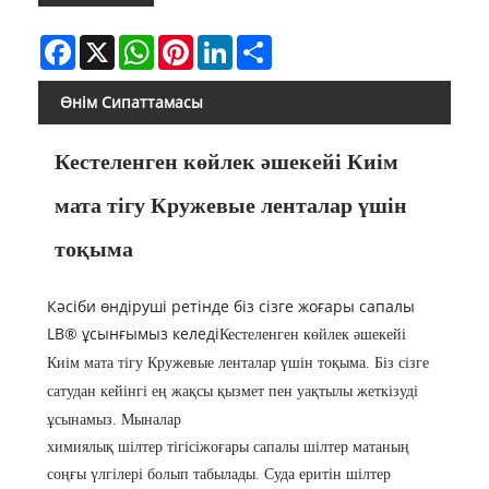
Facebook
X
WhatsApp
Pinterest
LinkedIn
Share
Өнім Сипаттамасы
Кестеленген көйлек әшекейі Киім
мата тігу Кружевые ленталар үшін
тоқыма
Кәсіби өндіруші ретінде біз сізге жоғары сапалы
LB® ұсынғымыз келеді
Кестеленген көйлек әшекейі
Киім мата тігу Кружевые ленталар үшін тоқыма
. Біз сізге
сатудан кейінгі ең жақсы қызмет пен уақтылы жеткізуді
ұсынамыз. Мыналар
химиялық шілтер тігісі
жоғары сапалы шілтер матаның
соңғы үлгілері болып табылады. Суда еритін шілтер