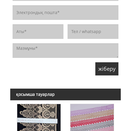
қосымша тауарлар