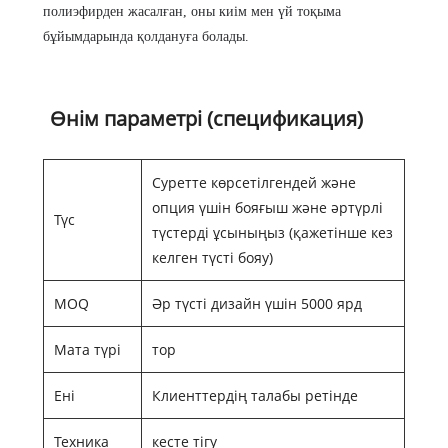
полиэфирден жасалған, оны киім мен үй тоқыма
бұйымдарында қолдануға болады.
Өнім параметрі (спецификация)
Суретте көрсетілгендей және
опция үшін бояғыш және әртүрлі
Түс
түстерді ұсыныңыз (қажетінше кез
келген түсті бояу)
MOQ
Әр түсті дизайн үшін 5000 ярд
Мата түрі
тор
Ені
Клиенттердің талабы ретінде
Техника
кесте тігу