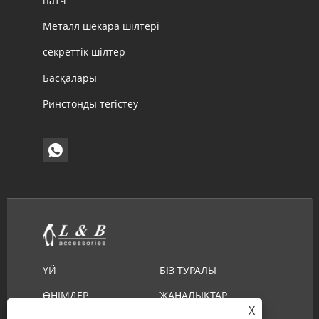
патч
Металл шекара шілтері
секреттік шілтер
Басқалары
Ринстонды тегістеу
ҮЙ
БІЗ ТУРАЛЫ
ӨНІМДЕР
ЖАҢАЛЫҚТАР
X