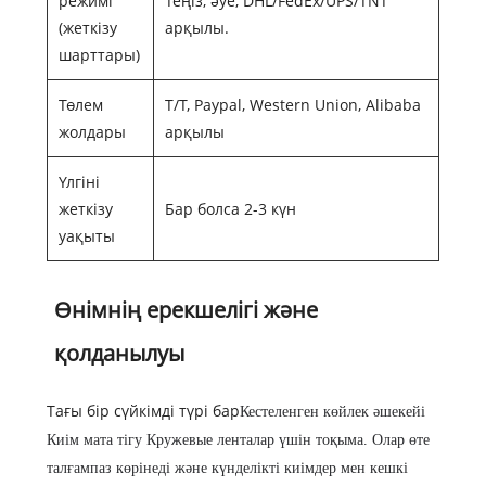
режимі
Теңіз, әуе, DHL/FedEx/UPS/TNT
(жеткізу
арқылы.
шарттары)
Төлем
T/T, Paypal, Western Union, Alibaba
жолдары
арқылы
Үлгіні
жеткізу
Бар болса 2-3 күн
уақыты
Өнімнің ерекшелігі және
қолданылуы
Тағы бір сүйкімді түрі бар
Кестеленген көйлек әшекейі
Киім мата тігу Кружевые ленталар үшін тоқыма
. Олар өте
талғампаз көрінеді және күнделікті киімдер мен кешкі