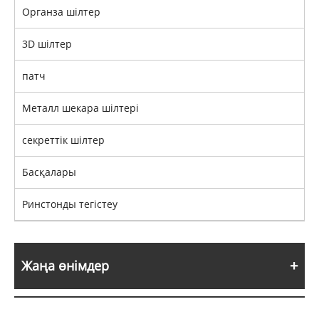
Органза шілтер
3D шілтер
патч
Металл шекара шілтері
секреттік шілтер
Басқалары
Ринстонды тегістеу
Жаңа өнімдер