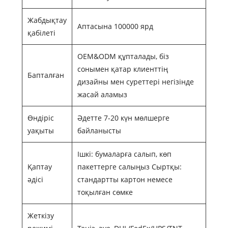
Жабдықтау
Аптасына 100000 ярд
қабілеті
OEM&ODM құпталады, біз
сонымен қатар клиенттің
Бапталған
дизайны мен суреттері негізінде
жасай аламыз
Өндіріс
Әдетте 7-20 күн мөлшерге
уақыты
байланысты
Ішкі: бумаларға салып, көп
Қаптау
пакеттерге салыңыз Сыртқы:
әдісі
стандартты картон немесе
тоқылған сөмке
Жеткізу