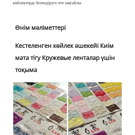
көйлектерді безендіруге өте ыңғайлы.
Өнім мәліметтері
Кестеленген көйлек әшекейі Киім
мата тігу Кружевые ленталар үшін
тоқыма