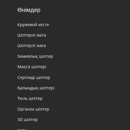
Өнімдер
Кружевой кесте
Шілтерлі мата
Шілтерлі жаға
Химиялық шілтер
Мақта шілтері
Серпімді шілтер
Қалыңдық шілтері
Тюль шілтер
Органза шілтер
3D шілтер