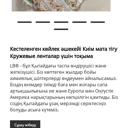
Кестеленген көйлек әшекейі Киім мата тігу
Кружевые ленталар үшін тоқыма
LB® - бұл Қытайдағы таспа өндірушісі және
жеткізушісі. Біз көптеген жылдар бойы
химиялық шілтерлерді өңдеумен айналысамыз.
Біздің өнімдер тиімді баға мен жоғары сапа
артықшылығына ие және Еуропа мен Оңтүстік
Америка нарықтарының көпшілігін қамтиды. Біз
сіздің Қытайдағы ұзақ мерзімді серіктесіңіз
болуды асыға күтеміз.
Сұрау жіберу