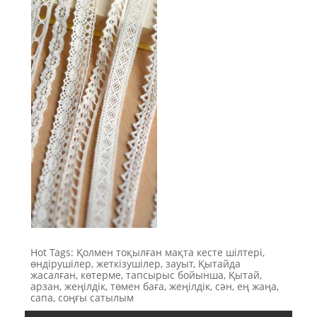
Hot Tags: Қолмен тоқылған мақта кесте шілтері,
өндірушілер, жеткізушілер, зауыт, Қытайда
жасалған, көтерме, тапсырыс бойынша, Қытай,
арзан, жеңілдік, төмен баға, жеңілдік, сән, ең жаңа,
сапа, соңғы сатылым