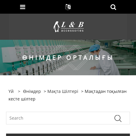
ӨНІМДЕР ОРТАЛЫҒЫ
Үй
>
Өнімдер
>
Мақта Шілтері
> Мақтадан тоқылған
кесте шілтер