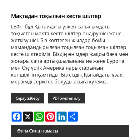
Мақтадан тоқылған кесте шілтер
LB® - бұл Қытайдағы үлкен сатылымдағы
тоқылған мақта кесте шілтер өндірушісі және
жеткізушісі. Біз көптеген жылдар бойы
мамандандырылған тоқылған тоқылған шілтер
кесте шілтеріміз. Біздің өнімдер жақсы баға мен
жоғары сапа артықшылығына ие және Еуропа
мен Оңтүстік Америка нарықтарының
көпшілігін қамтиды. Біз сіздің Қытайдағы ұзақ
мерзімді серіктес болуды асыға күтеміз.
Сұрау жіберу
PDF жүктеп алу
Facebook
X
WhatsApp
Pinterest
LinkedIn
Share
Өнім Сипаттамасы