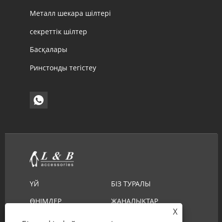
Металл шекара шілтері
секреттік шілтер
Басқалары
Ринстонды тегістеу
ҮЙ
БІЗ ТУРАЛЫ
ӨНІМДЕР
ЖАҢАЛЫҚТАР
X
ЖҮКТЕП АЛУ
СҰРАУ ЖІБЕРУ