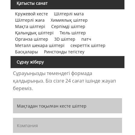
Қатысты санат
Кружевой кесте
Шілтерлі мата
Шілтерлі жаға
Химиялық шілтер
Мақта шілтері
Серпімді шілтер
Қалыңдық шілтері
Тюль шілтер
Органза шілтер
3D шілтер
патч
Металл шекара шілтері
секреттік шілтер
Басқалары
Ринстонды тегістеу
Сұрау жіберу
Сұрауыңызды төмендегі формада
қалдырыңыз. Біз сізге 24 сағат ішінде жауап
береміз.