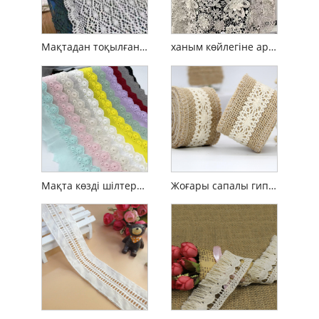
Мақтадан тоқылған шілтер Кружев
ханым көйлегіне арналған шілтерлі матаны ойып тігу
Мақта көзді шілтерлі жиек
Жоғары сапалы гипуекциялық шілтер