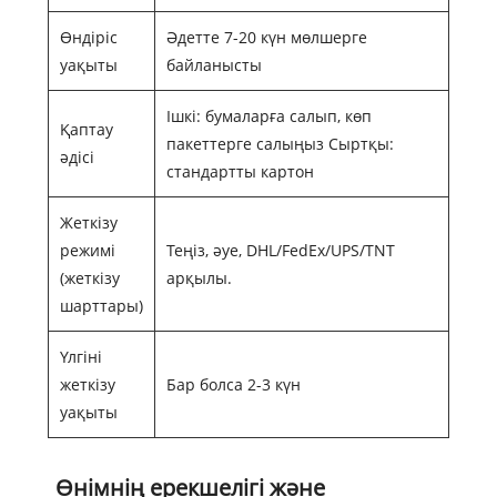
Өндіріс
Әдетте 7-20 күн мөлшерге
уақыты
байланысты
Ішкі: бумаларға салып, көп
Қаптау
пакеттерге салыңыз Сыртқы:
әдісі
стандартты картон
Жеткізу
режимі
Теңіз, әуе, DHL/FedEx/UPS/TNT
(жеткізу
арқылы.
шарттары)
Үлгіні
жеткізу
Бар болса 2-3 күн
уақыты
Өнімнің ерекшелігі және