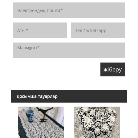
қосымша тауарлар