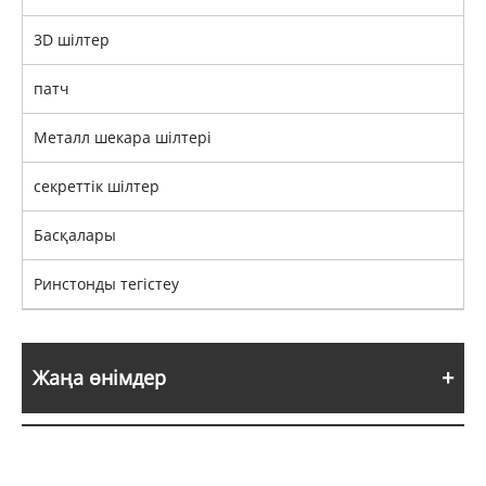
3D шілтер
патч
Металл шекара шілтері
секреттік шілтер
Басқалары
Ринстонды тегістеу
Жаңа өнімдер