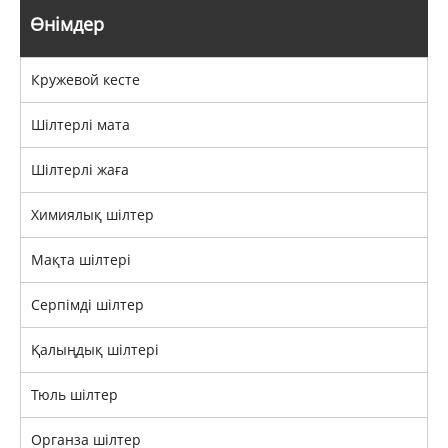
Өнімдер
Кружевой кесте
Шілтерлі мата
Шілтерлі жаға
Химиялық шілтер
Мақта шілтері
Серпімді шілтер
Қалыңдық шілтері
Тюль шілтер
Органза шілтер