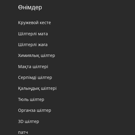
Өнімдер
Кружевой кесте
Шілтерлі мата
Шілтерлі жаға
Химиялық шілтер
Мақта шілтері
Серпімді шілтер
Қалыңдық шілтері
Тюль шілтер
Органза шілтер
3D шілтер
патч