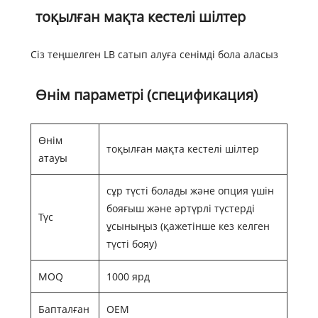
тоқылған мақта кестелі шілтер
Сіз теңшелген LB сатып алуға сенімді бола аласыз
Өнім параметрі (спецификация)
Өнім
тоқылған мақта кестелі шілтер
атауы
сұр түсті болады және опция үшін
бояғыш және әртүрлі түстерді
Түс
ұсыныңыз (қажетінше кез келген
түсті бояу)
MOQ
1000 ярд
Бапталған
OEM