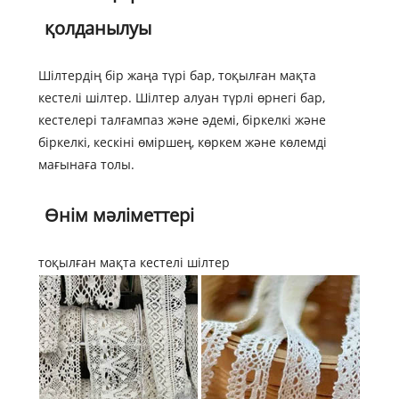
қолданылуы
Шілтердің бір жаңа түрі бар, тоқылған мақта
кестелі шілтер. Шілтер алуан түрлі өрнегі бар,
кестелері талғампаз және әдемі, біркелкі және
біркелкі, кескіні өміршең, көркем және көлемді
мағынаға толы.
Өнім мәліметтері
тоқылған мақта кестелі шілтер