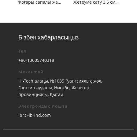
Жоғары сапалы жаңа дизайн Мақта үйлену тойы Матон маталары / еритін шілтер
Жетеуме сату 3,5 см стиль 100% мақта поляк таспасы Мақта мата шірігі, мақта кірпігі
Бізбен хабарласыңыз
Тел
+86-13605740318
Мекенжай
Hi-Tech алаңы, №1035 Гуангсиялық жол,
Гаоксин ауданы, Нингбо, Жезеген
провинциясы, Қытай
Электрондық пошта
lb4@lb-ind.com