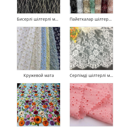
Бисерлі шілтерлі мата
Пайеткалар шілтерлі мата
Кружевой мата
Серпімді шілтерлі мата