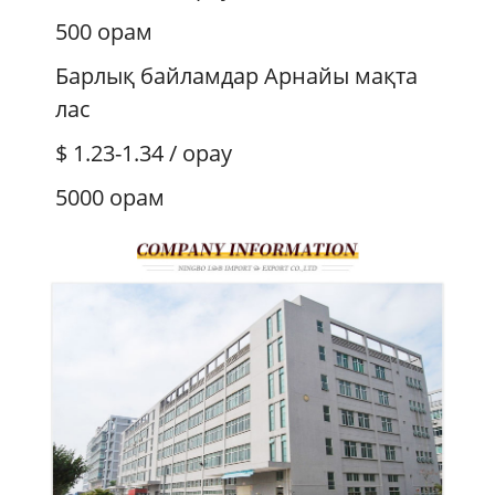
500 орам
Барлық байламдар Арнайы мақта
лас
$ 1.23-1.34
/ орау
5000 орам