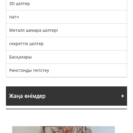
3D шілтер
патч
Металл шекара шілтері
секреттік шілтер
Басқалары
Ринстонды тегістеу
Жаңа өнімдер