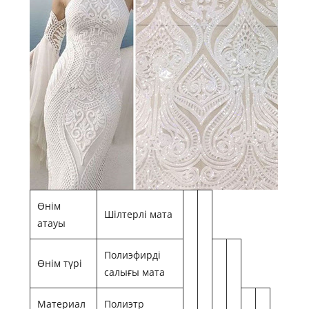
Өнім
Шілтерлі мата
атауы
Полиэфирді
Өнім түрі
салығы мата
Материал
Полиэтр