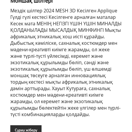
Моншақ шілтері
Мездік шілтер 2024 MESH 3D Кесілген Applique
Гүлді гүлі кестесі Кесілгенге арналған маталар
Кесек мата МЕНІҢ НЕГІЗГІ ҮШІН ҮШІН МИНАЛДЫ
ҚОЛДАНЫЛАДЫ МЫСАЛДЫҚ МИНФИНГІ Мықты
африкалық этникалық хош иісті құрайды.
Дыбыстық кәміліске, сахналық костюмдер мен
мәдени-креативті киімге жарамды, ол жеке
және түрлі-түсті үйлесімді, керемет және
экзотикалық құрылымды бөліп, сәнді және
экзотикалық құрылымды бөліп, үш өлшемді
моншақ төсеуге арналған инновациялық
тордың кестесі мықты африкалық этникалық
дәмін арттырады. Хауыт Кутураға, сахналық
костюмдер мен мәдени-креативті киімге
жарамды, ол керемет және экзотикалық
құрылымды бөлектейтін жеке үлгілер мен түрлі-
түсті комбинацияларды қолдайды.
Сұрау жіберу