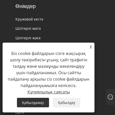
Өнімдер
Кружевой кесте
Шілтерлі мата
Шілтерлі жаға
X
Химиялық шілтер
Біз cookie файлдарын сізге жақсырақ
Мақта шілтері
шолу тәжірибесін ұсыну, сайт трафигін
Серпімді шілтер
талдау және мазмұнды жекелендіру
үшін пайдаланамыз. Осы сайтты
Қалыңдық шілтері
пайдалану арқылы сіз cookie файлдарын
Тюль шілтер
пайдалануымызға келісесіз.
Құпиялылық саясаты
Органза шілтер
Қабылдамау
Қабылдау
3D шілтер
патч