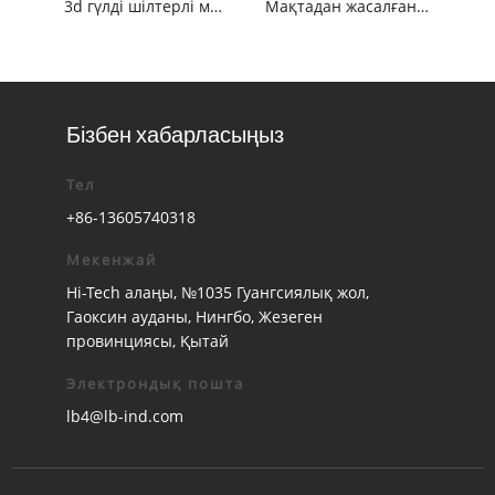
3d гүлді шілтерлі мата
Мақтадан жасалған француз гипюрімен кестеленген шілтер
Бізбен хабарласыңыз
Тел
+86-13605740318
Мекенжай
Hi-Tech алаңы, №1035 Гуангсиялық жол,
Гаоксин ауданы, Нингбо, Жезеген
провинциясы, Қытай
Электрондық пошта
lb4@lb-ind.com