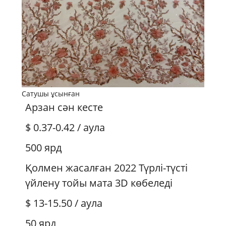
Сатушы ұсынған
Арзан сән кесте
$ 0.37-0.42
/ аула
500 ярд
Қолмен жасалған 2022 Түрлі-түсті
үйлену тойы мата 3D көбеледі
$ 13-15.50
/ аула
50 ярд