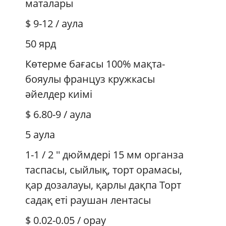
маталары
$ 9-12
/ аула
50 ярд
Көтерме бағасы 100% мақта-
бояулы француз кружкасы
әйелдер киімі
$ 6.80-9
/ аула
5 аула
1-1 / 2 '' дюймдері 15 мм органза
таспасы, сыйлық, торт орамасы,
қар дозалауы, қарлы дақпа Торт
садақ еті раушан лентасы
$ 0.02-0.05
/ орау