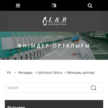
ӨНІМДЕР ОРТАЛЫҒЫ
Үй
>
Өнімдер
>
Шілтерлі Мата
> Моншақ шілтері
Өнімдер