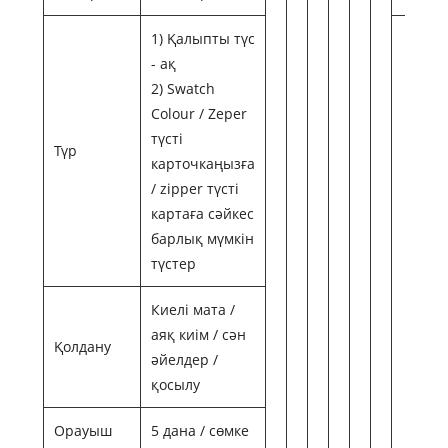
1) Қалыпты түс
- ақ
2) Swatch
Colour / Zeper
түсті
Түр
карточкаңызға
/ zipper түсті
картаға сәйкес
барлық мүмкін
түстер
Киелі мата /
аяқ киім / сән
Қолдану
әйелдер /
қосылу
Орауыш
5 дана / сөмке