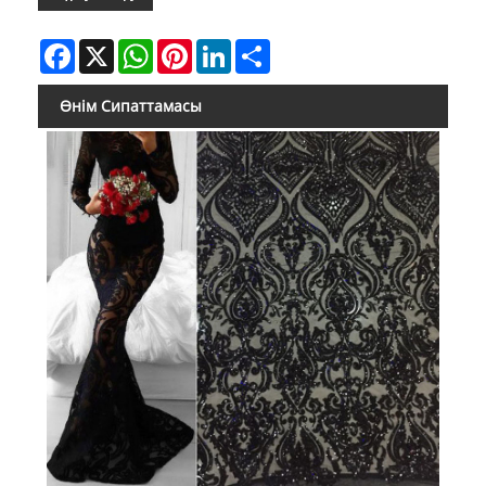
Facebook
X
WhatsApp
Pinterest
LinkedIn
Share
Өнім Сипаттамасы