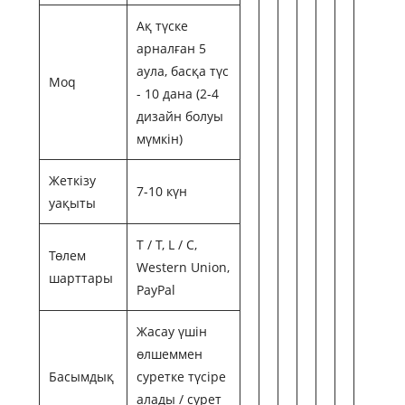
Ақ түске
арналған 5
аула, басқа түс
Moq
- 10 дана (2-4
дизайн болуы
мүмкін)
Жеткізу
7-10 күн
уақыты
T / T, L / C,
Төлем
Western Union,
шарттары
PayPal
Жасау үшін
өлшеммен
Басымдық
суретке түсіре
алады / сурет