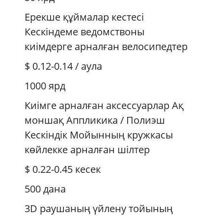
Ерекше құймалар кестесі
Кескіндеме ведомствоны
киімдерге арналған велосипедтер
$ 0.12-0.14
/ аула
1000 ярд
Киімге арналған аксессуарлар Ақ
моншақ Аппликика / Полиэш
Кескіндік Мойынның кружкасы
көйлекке арналған шілтер
$ 0.22-0.45
кесек
500 дана
3D раушаның үйлену тойының