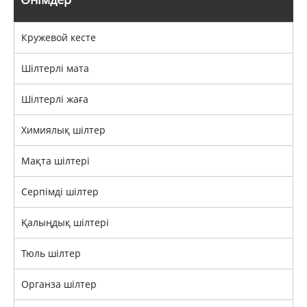
Кружевой кесте
Шілтерлі мата
Шілтерлі жаға
Химиялық шілтер
Мақта шілтері
Серпімді шілтер
Қалыңдық шілтері
Тюль шілтер
Органза шілтер