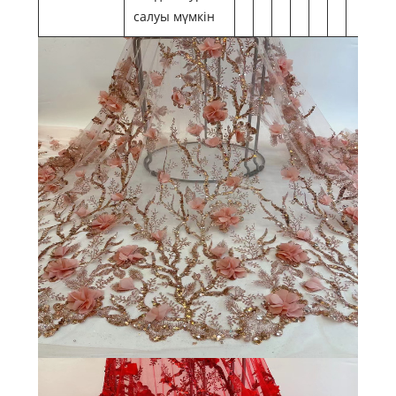
салуы мүмкін