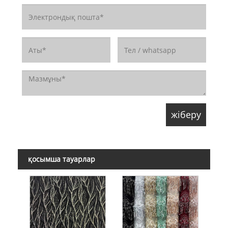
қосымша тауарлар