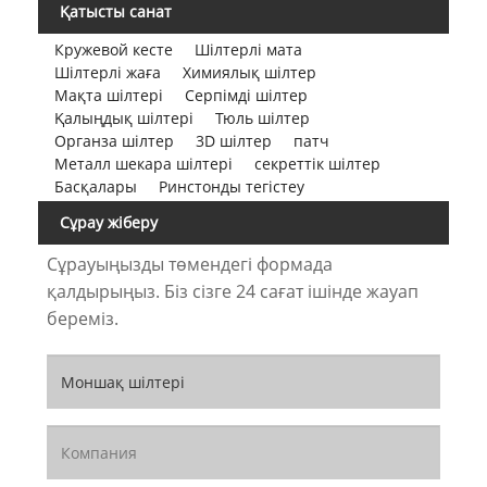
Қатысты санат
Кружевой кесте
Шілтерлі мата
Шілтерлі жаға
Химиялық шілтер
Мақта шілтері
Серпімді шілтер
Қалыңдық шілтері
Тюль шілтер
Органза шілтер
3D шілтер
патч
Металл шекара шілтері
секреттік шілтер
Басқалары
Ринстонды тегістеу
Сұрау жіберу
Сұрауыңызды төмендегі формада
қалдырыңыз. Біз сізге 24 сағат ішінде жауап
береміз.