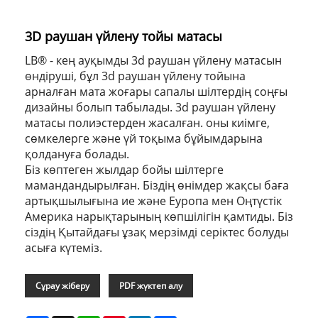
3D раушан үйлену тойы матасы
LB® - кең ауқымды 3d раушан үйлену матасын
өндіруші, бұл 3d раушан үйлену тойына
арналған мата жоғары сапалы шілтердің соңғы
дизайны болып табылады. 3d раушан үйлену
матасы полиэстерден жасалған. оны киімге,
сөмкелерге және үй тоқыма бұйымдарына
қолдануға болады.
Біз көптеген жылдар бойы шілтерге
мамандандырылған. Біздің өнімдер жақсы баға
артықшылығына ие және Еуропа мен Оңтүстік
Америка нарықтарының көпшілігін қамтиды. Біз
сіздің Қытайдағы ұзақ мерзімді серіктес болуды
асыға күтеміз.
Сұрау жіберу
PDF жүктеп алу