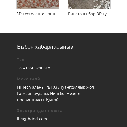
3D кестеленген аппликация гүлді кесте тюль мата
Ринстоны бар 3D гүлді тюль шілтерлі мата
Бізбен хабарласыңыз
Тел
+86-13605740318
Мекенжай
Hi-Tech алаңы, №1035 Гуангсиялық жол,
Гаоксин ауданы, Нингбо, Жезеген
провинциясы, Қытай
Электрондық пошта
lb4@lb-ind.com