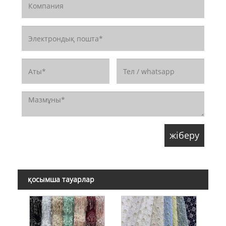
қосымша тауарлар