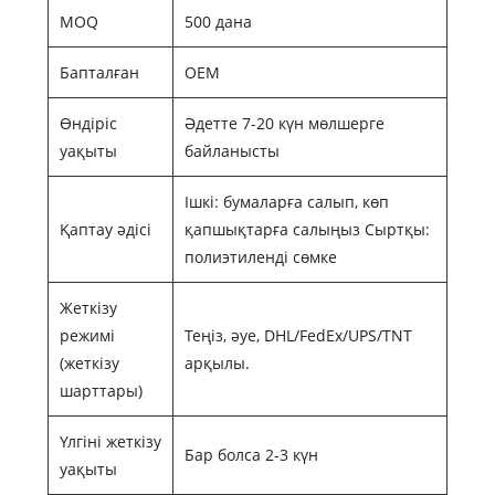
MOQ
500 дана
Бапталған
OEM
Өндіріс
Әдетте 7-20 күн мөлшерге
уақыты
байланысты
Ішкі: бумаларға салып, көп
Қаптау әдісі
қапшықтарға салыңыз Сыртқы:
полиэтиленді сөмке
Жеткізу
режимі
Теңіз, әуе, DHL/FedEx/UPS/TNT
(жеткізу
арқылы.
шарттары)
Үлгіні жеткізу
Бар болса 2-3 күн
уақыты