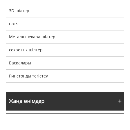
3D шілтер
патч
Металл шекара шілтері
секреттік шілтер
Басқалары
Ринстонды тегістеу
Жаңа өнімдер