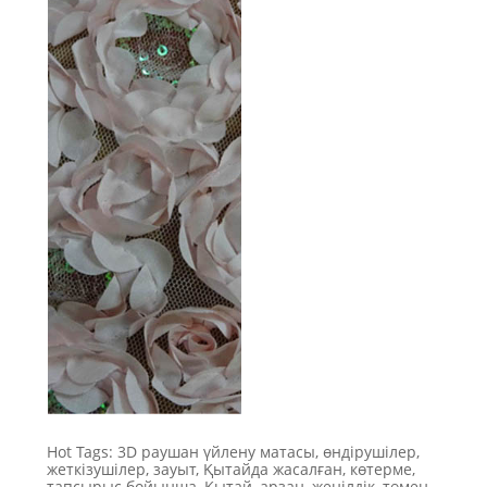
Hot Tags: 3D раушан үйлену матасы, өндірушілер,
жеткізушілер, зауыт, Қытайда жасалған, көтерме,
тапсырыс бойынша, Қытай, арзан, жеңілдік, төмен