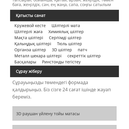
баға, жеңілдік, сән, ең жаңа, сапа, соңғы сатылым
Қатысты санат
Кружевой кесте
Шілтерлі мата
Шілтерлі жаға
Химиялық шілтер
Мақта шілтері
Серпімді шілтер
Қалыңдық шілтері
Тюль шілтер
Органза шілтер
3D шілтер
патч
Металл шекара шілтері
секреттік шілтер
Басқалары
Ринстонды тегістеу
Сұрау жіберу
Сұрауыңызды төмендегі формада
қалдырыңыз. Біз сізге 24 сағат ішінде жауап
береміз.