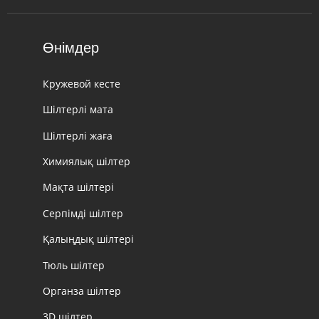
Өнімдер
Кружевой кесте
Шілтерлі мата
Шілтерлі жаға
Химиялық шілтер
Мақта шілтері
Серпімді шілтер
Қалыңдық шілтері
Тюль шілтер
Органза шілтер
3D шілтер