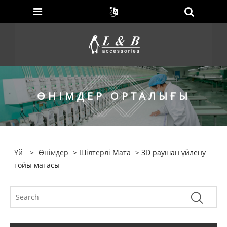
ӨНІМДЕР ОРТАЛЫҒЫ
Үй
>
Өнімдер
>
Шілтерлі Мата
> 3D раушан үйлену
тойы матасы