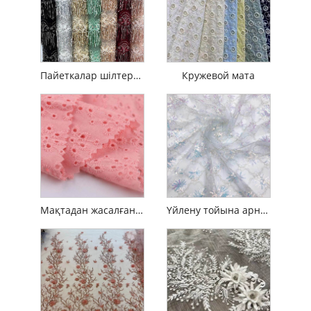
Пайеткалар шілтерлі мата
Кружевой мата
Мақтадан жасалған француз гипюрімен кестеленген шілтер
Үйлену тойына арналған кестеленген француз торы