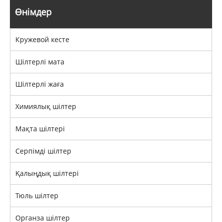
Өнімдер
Кружевой кесте
Шілтерлі мата
Шілтерлі жаға
Химиялық шілтер
Мақта шілтері
Серпімді шілтер
Қалыңдық шілтері
Тюль шілтер
Органза шілтер