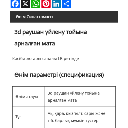
Facebook
X
WhatsApp
Pinterest
LinkedIn
Share
Өнім Сипаттамасы
3d раушан үйлену тойына
арналған мата
Кәсіби жоғары сапалы LB ретінде
Өнім параметрі (спецификация)
3d раушан үйлену тойына
Өнім атауы
арналған мата
Ақ, қара, қызғылт, сары және
Түс
т.б. барлық мүмкін түстер