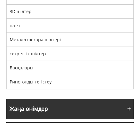
3D шілтер
патч
Металл шекара шілтері
секреттік шілтер
Басқалары
Ринстонды тегістеу
Жаңа өнімдер