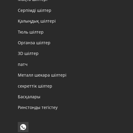
Серпімді шілтер
Қалыңдық шілтері
Тюль шілтер
Органза шілтер
3D шілтер
патч
Металл шекара шілтері
секреттік шілтер
Басқалары
Ринстонды тегістеу