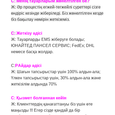
С: Менің тауарларым жөнелтілген бе?
Ж: Әр процестің егжей-тегжейлі суреттері сізге
өндіріс кезінде жіберіледі. Біз жөнелтілген кезде
біз бақылау нөмірін жеткіземіз.
С:
Жеткізу әдісі
Ж: Тауарларды EMS жіберуге болады;
ЮНАЙТЕД ПАНСЕЛ СЕРВИС; FedEx; DHL
немесе басқа жолдар.
С:
P
Айдар әдісі
Ж: Шағын тапсырыстар үшін 100% алдын-ала;
Үлкен тапсырыстар үшін, 30% алдын-ала және
жеткізілім алдында 70%
С: Қызмет болғаннан кейін
Ж: Клиенттердің қанағаттануы біз үшін өте
маңызды !!! Егер сізде қандай да бір