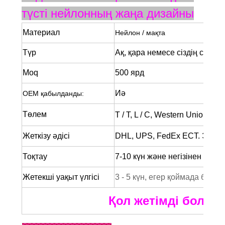
түсті нейлонның жаңа дизайны
Материал
Нейлон / мақта
Түр
Ақ, қара немесе сіздің сұра
Moq
500 ярд
Иә
OEM қабылданды:
Төлем
T / T, L / C, Western Union, Pa
Жеткізу әдісі
DHL, UPS, FedEx ECT. Экспре
Тоқтау
7-10 күн және негізінен сан
Жетекші уақыт үлгісі
3 - 5 күн, егер қоймада болса
Қол жетімді болса, 