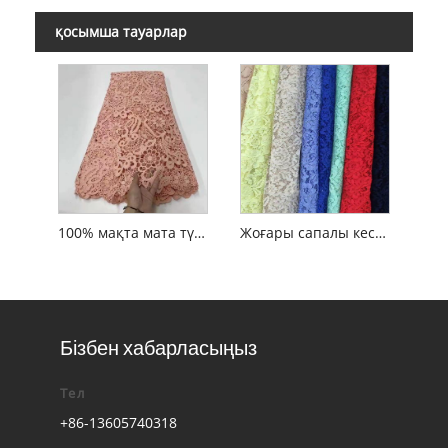
қосымша тауарлар
100% мақта мата түрлі-түсті француз кестесі әйелдер киімі
Жоғары сапалы кестенің жоғары сапалы кружко кружкасы
Бізбен хабарласыңыз
Тел
+86-13605740318