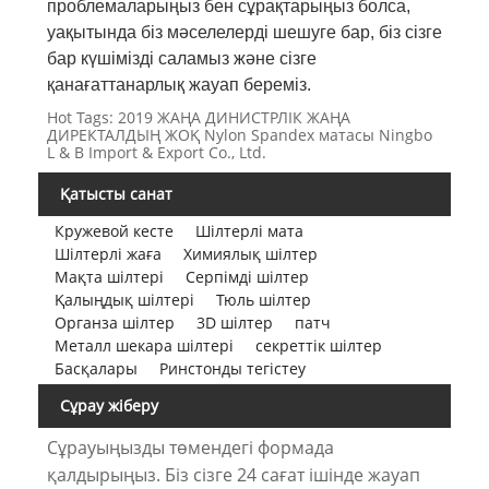
проблемаларыңыз бен сұрақтарыңыз болса,
уақытында біз мәселелерді шешуге бар, біз сізге
бар күшімізді саламыз және сізге
қанағаттанарлық жауап береміз.
Hot Tags: 2019 ЖАҢА ДИНИСТРЛІК ЖАҢА
ДИРЕКТАЛДЫҢ ЖОҚ Nylon Spandex матасы Ningbo
L & B Import & Export Co., Ltd.
Қатысты санат
Кружевой кесте
Шілтерлі мата
Шілтерлі жаға
Химиялық шілтер
Мақта шілтері
Серпімді шілтер
Қалыңдық шілтері
Тюль шілтер
Органза шілтер
3D шілтер
патч
Металл шекара шілтері
секреттік шілтер
Басқалары
Ринстонды тегістеу
Сұрау жіберу
Сұрауыңызды төмендегі формада
қалдырыңыз. Біз сізге 24 сағат ішінде жауап