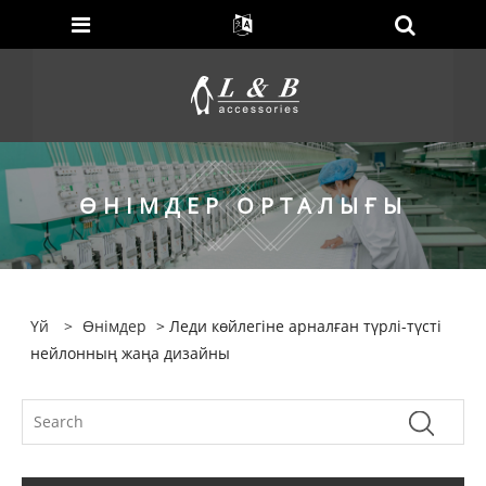
ӨНІМДЕР ОРТАЛЫҒЫ
Үй
>
Өнімдер
> Леди көйлегіне арналған түрлі-түсті
нейлонның жаңа дизайны