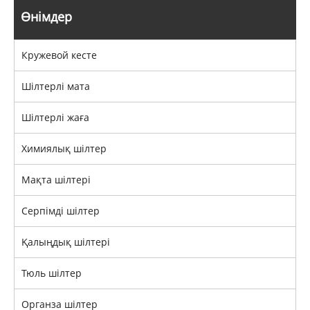
Өнімдер
Кружевой кесте
Шілтерлі мата
Шілтерлі жаға
Химиялық шілтер
Мақта шілтері
Серпімді шілтер
Қалыңдық шілтері
Тюль шілтер
Органза шілтер