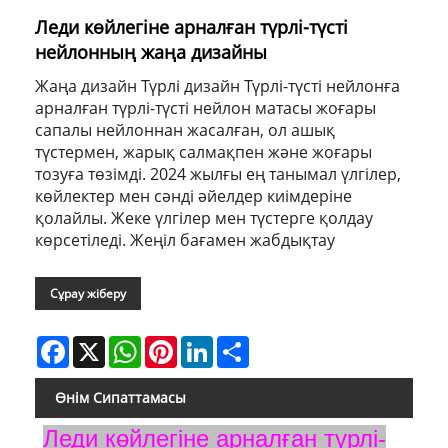
Леди көйлегіне арналған түрлі-түсті
нейлонның жаңа дизайны
Жаңа дизайн Түрлі дизайн Түрлі-түсті нейлонға
арналған түрлі-түсті нейлон матасы жоғары
сапалы нейлоннан жасалған, ол ашық
түстермен, жарық салмақпен және жоғары
тозуға төзімді. 2024 жылғы ең танымал үлгілер,
көйлектер мен сәнді әйелдер киімдеріне
қолайлы. Жеке үлгілер мен түстерге қолдау
көрсетіледі. Жеңіл бағамен жабдықтау
Сұрау жіберу
Facebook
X
WhatsApp
Pinterest
LinkedIn
Share
Өнім Сипаттамасы
Леди көйлегіне арналған түрлі-