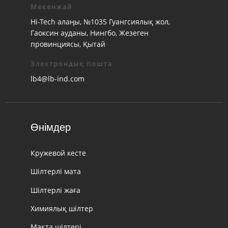
Мекенжай
Hi-Tech алаңы, №1035 Гуангсиялық жол,
Гаоксин ауданы, Нингбо, Жезеген
провинциясы, Қытай
Электрондық пошта
lb4@lb-ind.com
Өнімдер
Кружевой кесте
Шілтерлі мата
Шілтерлі жаға
Химиялық шілтер
Мақта шілтері