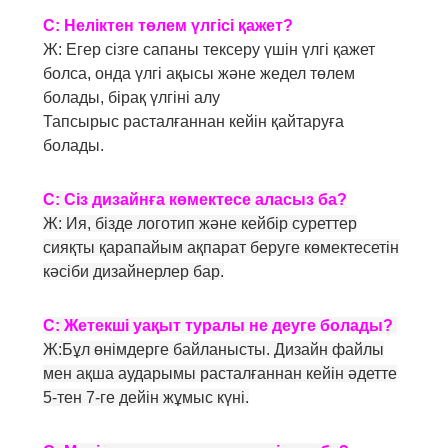
С: Неліктен төлем үлгісі қажет?
Ж: Егер сізге сапаны тексеру үшін үлгі қажет
болса, онда үлгі ақысы және жедел төлем
болады, бірақ үлгіні алу
Тапсырыс расталғаннан кейін қайтаруға
болады.
С: Сіз дизайнға көмектесе аласыз ба?
Ж: Ия, бізде логотип және кейбір суреттер
сияқты қарапайым ақпарат беруге көмектесетін
кәсіби дизайнерлер бар.
С: Жетекші уақыт туралы не деуге болады?
Ж:
Бұл өнімдерге байланысты. Дизайн файлы
мен ақша аударымы расталғаннан кейін әдетте
5-тен 7-ге дейін жұмыс күні.