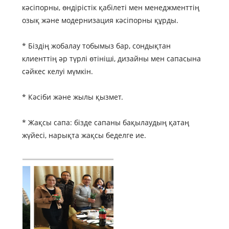
кәсіпорны, өндірістік қабілеті мен менеджменттің
озық және модернизация кәсіпорны құрды.
* Біздің жобалау тобымыз бар, сондықтан
клиенттің әр түрлі өтініші, дизайны мен сапасына
сәйкес келуі мүмкін.
* Кәсіби және жылы қызмет.
* Жақсы сапа: бізде сапаны бақылаудың қатаң
жүйесі, нарықта жақсы беделге ие.